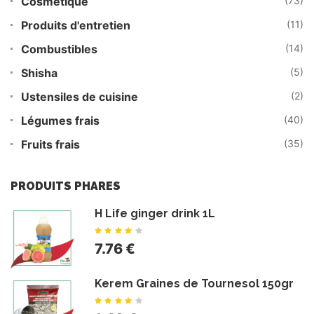
Cosmétique
(73)
Produits d'entretien
(11)
Combustibles
(14)
Shisha
(5)
Ustensiles de cuisine
(2)
Légumes frais
(40)
Fruits frais
(35)
PRODUITS PHARES
H Life ginger drink 1L
7.76 €
Kerem Graines de Tournesol 150gr