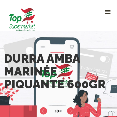
HOME
PROMO
NOUVEAUTÉS
RECETTES
CONTACT
0
DURRA AMBA
CONTACTEZ-NOUS
MARINÉE
Avenue Clemenceau 120, 1070 Bruxelles
+32 (0)2.611 42 91
PIQUANTE 600GR
info@topsupermarket.be