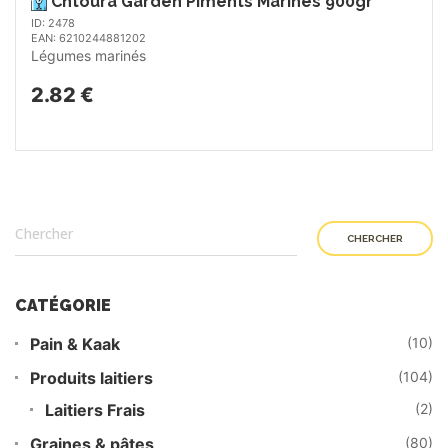
Chtoura Garden Piments Marinés 900gr
ID: 2478
EAN: 6210244881202
Légumes marinés
2.82 €
CHERCHER
CATÉGORIE
Pain & Kaak
(10)
Produits laitiers
(104)
Laitiers Frais
(2)
Graines & pâtes
(80)