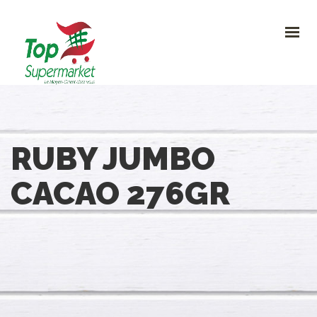
HOME
PROMO
NOUVEAUTÉS
RECETTES
CONTACT
0
RUBY JUMBO
CONTACTEZ-NOUS
CACAO 276GR
Avenue Clemenceau 120, 1070 Bruxelles
+32 (0)2.611 42 91
info@topsupermarket.be