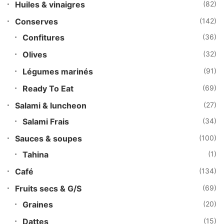
Huiles & vinaigres
(82)
Conserves
(142)
Confitures
(36)
Olives
(32)
Légumes marinés
(91)
Ready To Eat
(69)
Salami & luncheon
(27)
Salami Frais
(34)
Sauces & soupes
(100)
Tahina
(1)
Café
(134)
Fruits secs & G/S
(69)
Graines
(20)
Dattes
(15)