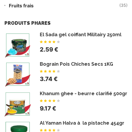
Fruits frais
(35)
PRODUITS PHARES
El Sada gel coiffant Militairy 250ml
2.59 €
Bograin Pois Chiches Secs 1KG
3.74 €
Khanum ghee - beurre clarifié 500gr
9.17 €
Al Yaman Halva à la pistache 454gr