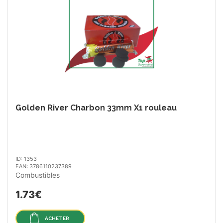
Golden River Charbon 33mm X1 rouleau
ID: 1353
EAN: 3786110237389
Combustibles
1.73€
ACHETER