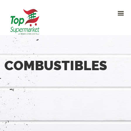
HOME
PROMO
NOUVEAUTÉS
RECETTES
CONTACT
0
COMBUSTIBLES
CONTACTEZ-NOUS
Avenue Clemenceau 120, 1070 Bruxelles
+32 (0)2.611 42 91
info@topsupermarket.be