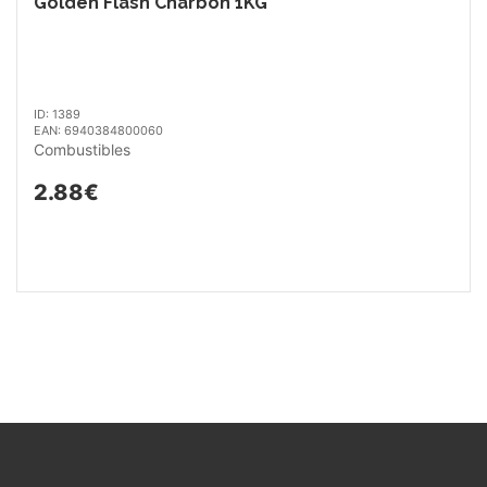
Golden Flash Charbon 1KG
ID: 1389
EAN: 6940384800060
Combustibles
2.88€