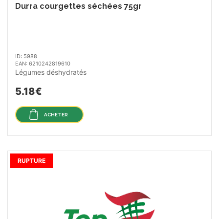
Durra courgettes séchées 75gr
ID: 5988
EAN: 6210242819610
Légumes déshydratés
5.18€
ACHETER
RUPTURE