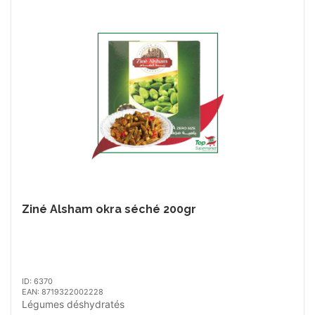
Ziné Alsham okra séché 200gr
ID: 6370
EAN: 8719322002228
Légumes déshydratés