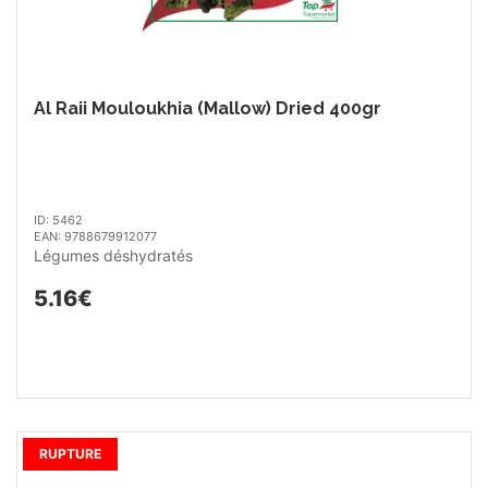
Al Raii Mouloukhia (Mallow) Dried 400gr
ID: 5462
EAN: 9788679912077
Légumes déshydratés
5.16€
RUPTURE