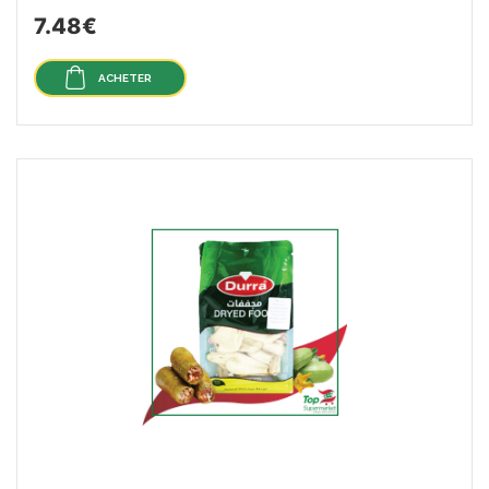
7.48€
ACHETER