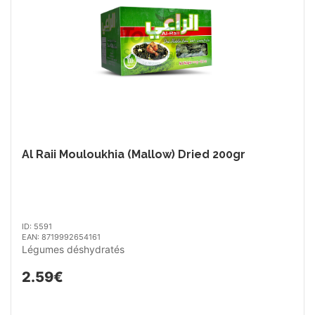
Al Raii Mouloukhia (Mallow) Dried 200gr
ID: 5591
EAN: 8719992654161
Légumes déshydratés
2.59€