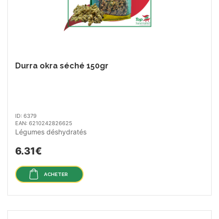
Durra okra séché 150gr
ID: 6379
EAN: 6210242826625
Légumes déshydratés
6.31€
ACHETER