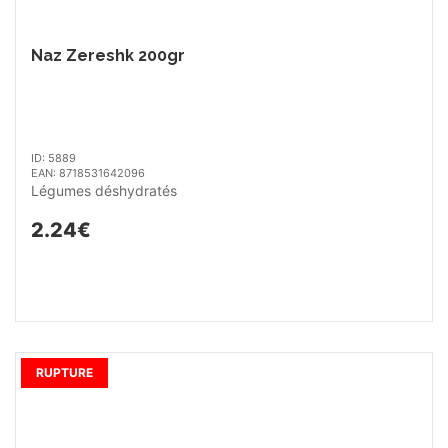
Naz Zereshk 200gr
ID: 5889
EAN: 8718531642096
Légumes déshydratés
2.24€
RUPTURE