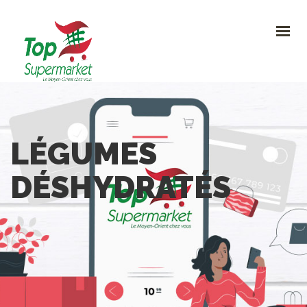
HOME
PROMO
NOUVEAUTÉS
RECETTES
CONTACT
0
LÉGUMES
CONTACTEZ-NOUS
DÉSHYDRATÉS
Avenue Clemenceau 120, 1070 Bruxelles
+32 (0)2.611 42 91
info@topsupermarket.be