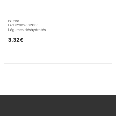
ID: 5391
EAN: 6210246369050
Légumes déshydratés
3.32€