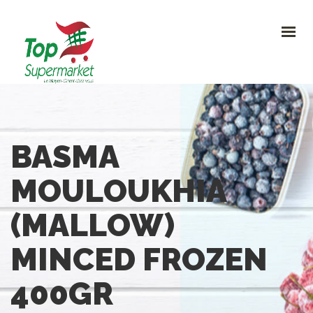
HOME
PROMO
NOUVEAUTÉS
RECETTES
CONTACT
0
BASMA
CONTACTEZ-NOUS
MOULOUKHIA
Avenue Clemenceau 120, 1070 Bruxelles
+32 (0)2.611 42 91
(MALLOW)
info@topsupermarket.be
MINCED FROZEN
400GR