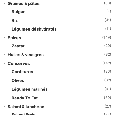
Graines & pâtes
(80)
Bulgur
(4)
Riz
(41)
Légumes déshydratés
(11)
Epices
(149)
Zaatar
(20)
Huiles & vinaigres
(82)
Conserves
(142)
Confitures
(36)
Olives
(32)
Légumes marinés
(91)
Ready To Eat
(69)
Salami & luncheon
(27)
Salami Frais
(34)