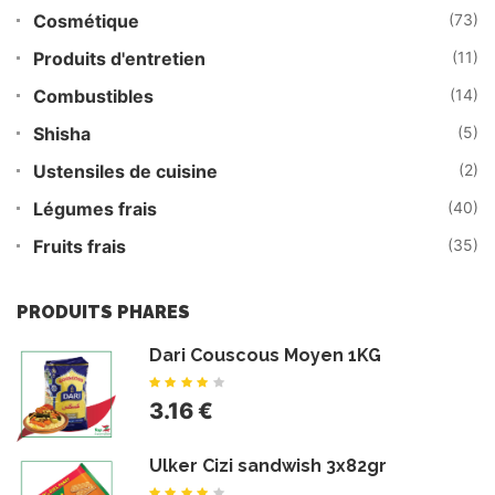
Cosmétique
(73)
Produits d'entretien
(11)
Combustibles
(14)
Shisha
(5)
Ustensiles de cuisine
(2)
Légumes frais
(40)
Fruits frais
(35)
PRODUITS PHARES
Dari Couscous Moyen 1KG
3.16 €
Ulker Cizi sandwish 3x82gr