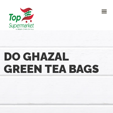
HOME
PROMO
NOUVEAUTÉS
RECETTES
CONTACT
0
DO GHAZAL
CONTACTEZ-NOUS
GREEN TEA BAGS
Avenue Clemenceau 120, 1070 Bruxelles
+32 (0)2.611 42 91
info@topsupermarket.be