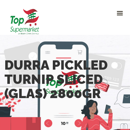
HOME
PROMO
NOUVEAUTÉS
RECETTES
CONTACT
0
DURRA PICKLED
CONTACTEZ-NOUS
TURNIP SLICED
Avenue Clemenceau 120, 1070 Bruxelles
+32 (0)2.611 42 91
(GLAS) 2800GR
info@topsupermarket.be