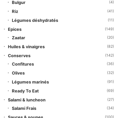
Bulgur
(4)
Riz
(41)
Légumes déshydratés
(11)
Epices
(149)
Zaatar
(20)
Huiles & vinaigres
(82)
Conserves
(142)
Confitures
(36)
Olives
(32)
Légumes marinés
(91)
Ready To Eat
(69)
Salami & luncheon
(27)
Salami Frais
(34)
Sauces & soupes
(100)