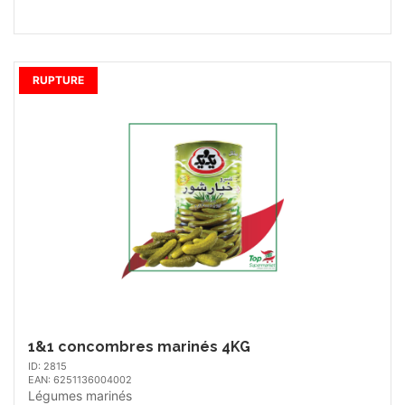
RUPTURE
1&1 concombres marinés 4KG
ID: 2815
EAN: 6251136004002
Légumes marinés