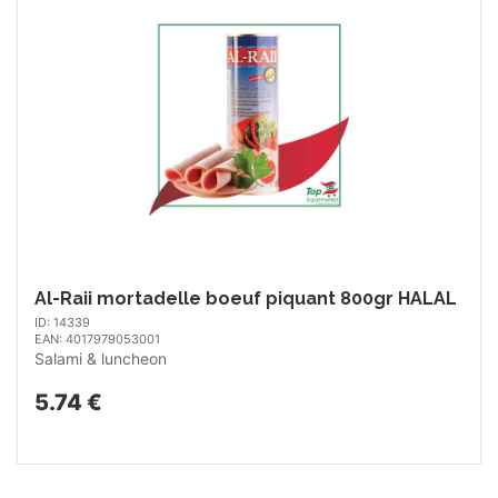
Al-Raii mortadelle boeuf piquant 800gr HALAL
ID: 14339
EAN: 4017979053001
Salami & luncheon
5.74 €