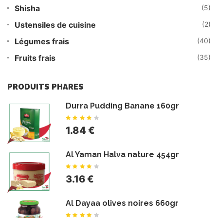
Shisha
(5)
Ustensiles de cuisine
(2)
Légumes frais
(40)
Fruits frais
(35)
PRODUITS PHARES
Durra Pudding Banane 160gr
1.84 €
Al Yaman Halva nature 454gr
3.16 €
Al Dayaa olives noires 660gr