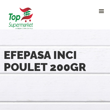
HOME
PROMO
NOUVEAUTÉS
RECETTES
CONTACT
0
EFEPASA INCI
CONTACTEZ-NOUS
POULET 200GR
Avenue Clemenceau 120, 1070 Bruxelles
+32 (0)2.611 42 91
info@topsupermarket.be