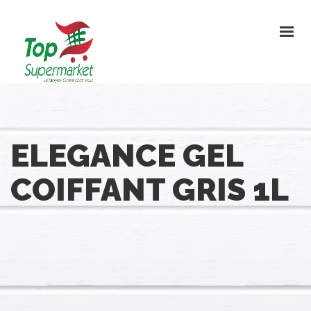
HOME
PROMO
NOUVEAUTÉS
RECETTES
CONTACT
0
ELEGANCE GEL
CONTACTEZ-NOUS
COIFFANT GRIS 1L
Avenue Clemenceau 120, 1070 Bruxelles
+32 (0)2.611 42 91
info@topsupermarket.be