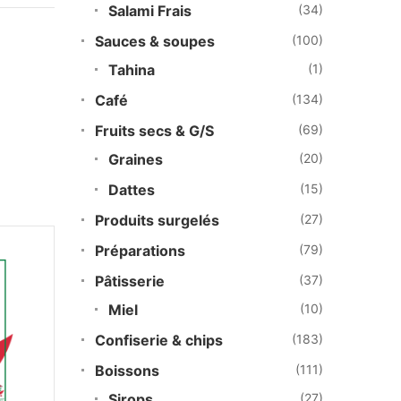
Salami Frais
(34)
Sauces & soupes
(100)
Tahina
(1)
Café
(134)
Fruits secs & G/S
(69)
Graines
(20)
Dattes
(15)
Produits surgelés
(27)
Préparations
(79)
Pâtisserie
(37)
Miel
(10)
Confiserie & chips
(183)
Boissons
(111)
Sirops
(27)