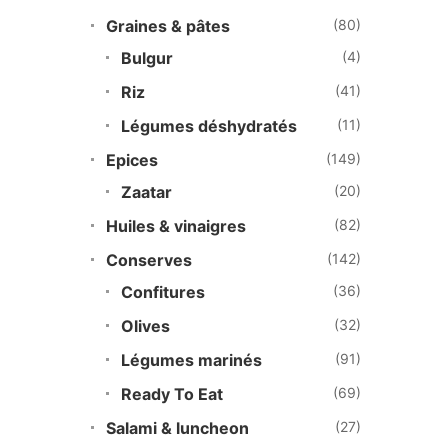
Graines & pâtes
(80)
Bulgur
(4)
Riz
(41)
Légumes déshydratés
(11)
Epices
(149)
Zaatar
(20)
Huiles & vinaigres
(82)
Conserves
(142)
Confitures
(36)
Olives
(32)
Légumes marinés
(91)
Ready To Eat
(69)
Salami & luncheon
(27)