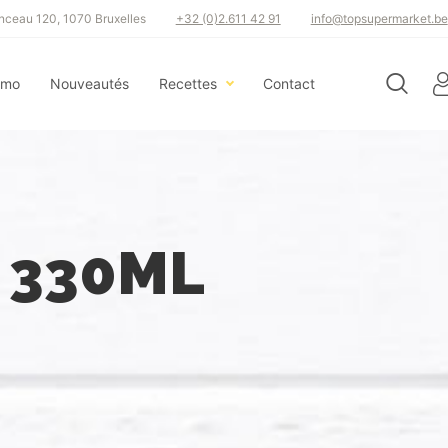
ceau 120, 1070 Bruxelles
+32 (0)2.611 42 91
info@topsupermarket.be
omo
Nouveautés
Recettes
Contact
 330ML