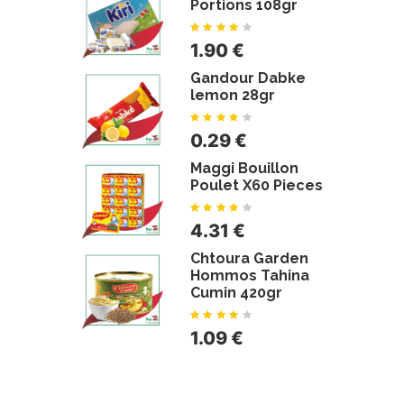
Portions 108gr
1.90 €
Gandour Dabke
lemon 28gr
0.29 €
Maggi Bouillon
Poulet X60 Pieces
4.31 €
Chtoura Garden
Hommos Tahina
Cumin 420gr
1.09 €