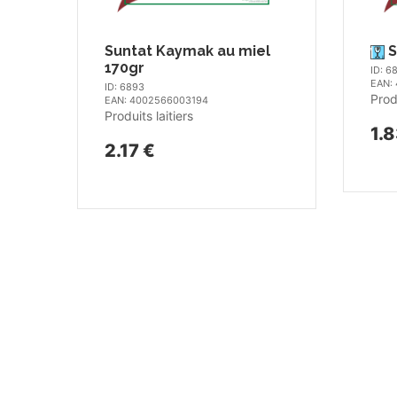
Suntat Kaymak au miel
S
170gr
ID: 6
EAN:
ID: 6893
Produ
EAN: 4002566003194
Produits laitiers
1.8
2.17 €