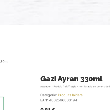
330ml
Gazi Ayran 330ml
Attention : Produit frais/fragile - non livrable en dehors de 
Catégorie:
Produits laitiers
EAN:
4002566003194
0.81 €