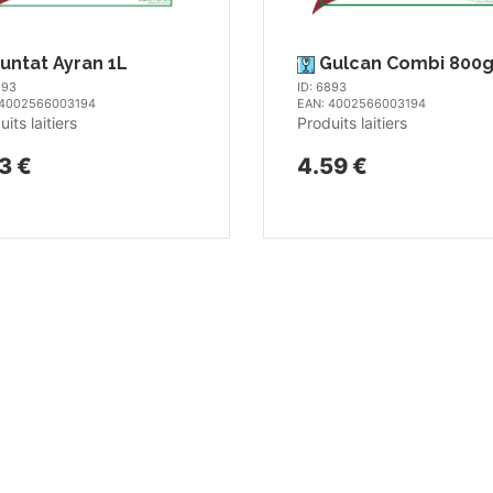
untat Ayran 1L
Gulcan Combi 800g
893
ID: 6893
 4002566003194
EAN: 4002566003194
its laitiers
Produits laitiers
3 €
4.59 €