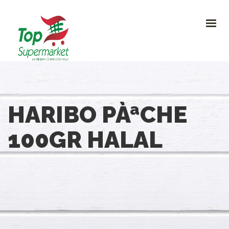
HOME
PROMO
NOUVEAUTÉS
RECETTES
CONTACT
0
HARIBO PÀªCHE
CONTACTEZ-NOUS
100GR HALAL
Avenue Clemenceau 120, 1070 Bruxelles
+32 (0)2.611 42 91
info@topsupermarket.be