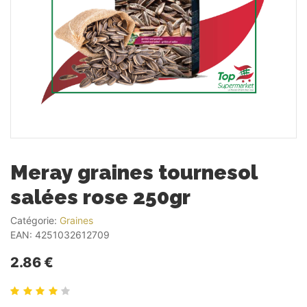
Meray graines tournesol
salées rose 250gr
Catégorie:
Graines
EAN:
4251032612709
2.86 €