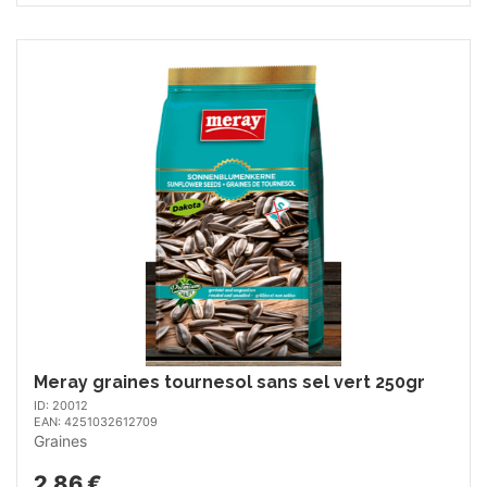
Meray graines tournesol sans sel vert 250gr
ID: 20012
EAN: 4251032612709
Graines
2.86 €