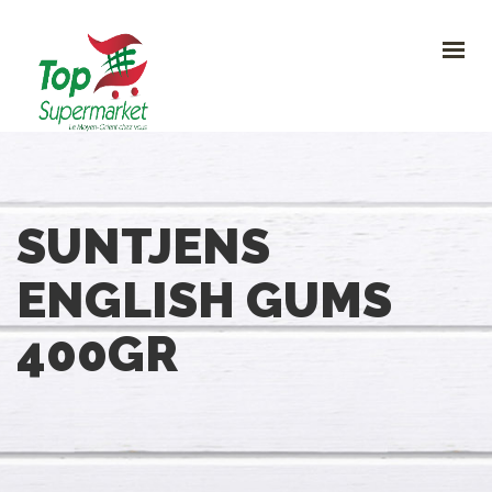
HOME
PROMO
NOUVEAUTÉS
RECETTES
CONTACT
0
SUNTJENS
CONTACTEZ-NOUS
ENGLISH GUMS
Avenue Clemenceau 120, 1070 Bruxelles
+32 (0)2.611 42 91
400GR
info@topsupermarket.be